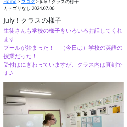
Home
>
ブログ
>
July！クラスの様子
カテゴリなし
2024.07.06
July！クラスの様子
生徒さんも学校の様子をいろいろお話してくれ
ます
プールが始まった！ （今日は）学校の英語の
授業だった！
受付はにぎわっていますが、クラス内は真剣で
す♪